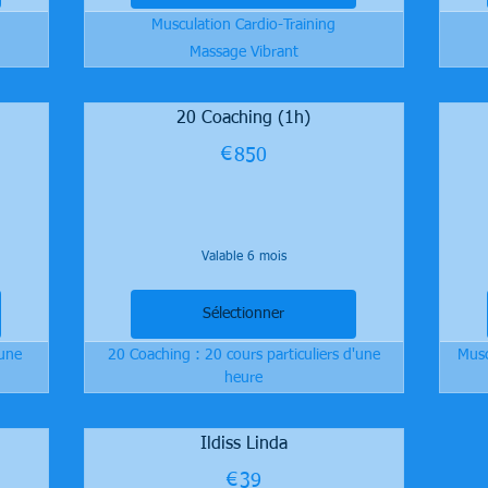
Musculation Cardio-Training
Massage Vibrant
20 Coaching (1h)
€
850€
850
Valable 6 mois
Sélectionner
'une
20 Coaching : 20 cours particuliers d'une
Musc
heure
Ildiss Linda
€
39€
39