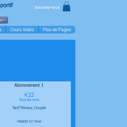
portif
Inscrivez-vous
er !
a
Cours Vidéo
Plus de Pages
Abonnement 1
€
33€
33
Tous les mois
Tarif Mineur, Couple
Valable 12 mois