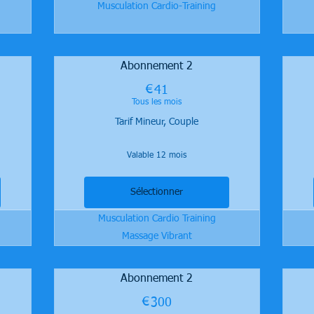
Musculation Cardio-Training
Abonnement 2
€
41€
41
Tous les mois
Tarif Mineur, Couple
Valable 12 mois
Sélectionner
Musculation Cardio Training
Massage Vibrant
Abonnement 2
€
300€
300