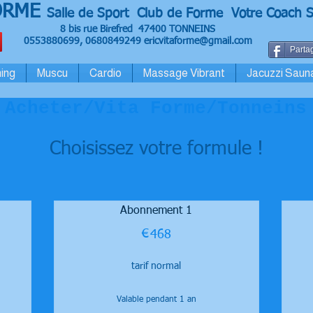
ORME
Salle de Sport Club de Forme Votre Coach S
8 bis rue Birefred 47400 TONNEINS
0553880699, 0680849249
ericvitaforme@gmail.com
Partag
ing
Muscu
Cardio
Massage Vibrant
Jacuzzi Saun
Acheter/Vita Forme/Tonneins
Choisissez votre formule !
Abonnement 1
€
468€
468
tarif normal
Valable pendant 1 an