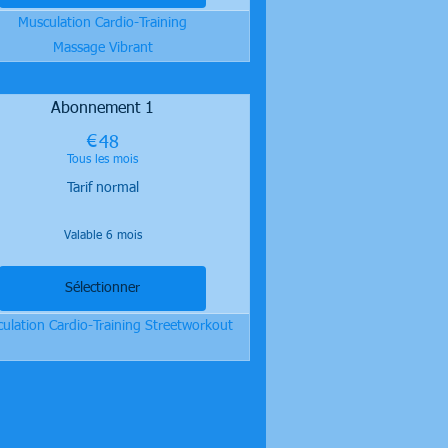
Musculation Cardio-Training
Massage Vibrant
Abonnement 1
€
48€
48
Tous les mois
Tarif normal
Valable 6 mois
Sélectionner
ulation Cardio-Training Streetworkout