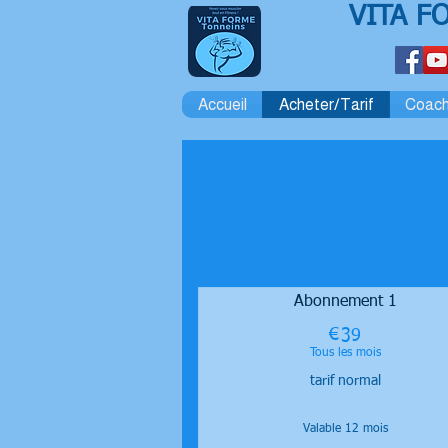
VITA F
Accueil
Acheter/Tarif
Coach
Abonnement 1
€
39€
39
Tous les mois
tarif normal
Valable 12 mois