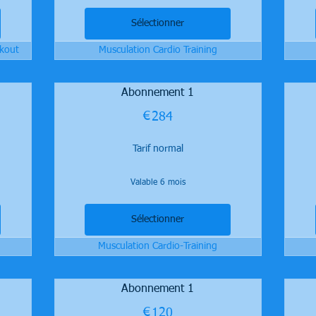
Sélectionner
rkout
Musculation Cardio Training
Abonnement 1
€
284€
284
Tarif normal
Valable 6 mois
Sélectionner
Musculation Cardio-Training
Abonnement 1
€
120€
120