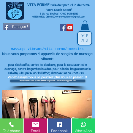
VITA FORME
Salle de Sport Club de Forme
Votre Coach Sportif
8 bis rue Birefred 47400 TONNEINS
0553880699
,
0680849249
ericvitaforme@gmail.com
Partager !
ME
NU
Massage Vibrant/Vita Forme/Tonneins
Nous vous proposons 4 appareils
de sangles de massage
vibrant:
pour s'échauffer, contre les douleurs, pour la circulation et le
drainage, contre les jambes lourdes, pour décoler les graisses et la
cellulite, récupérer après l'effort, diminuer les courbatures ...
Venez essayer vous ne pourrrez plus vous en passer !!!
Prenez rendez-vous au 0680849249 ou par mail : ericvitaforme@gmail.com
Téléphone
Email
Facebook
WhatsApp