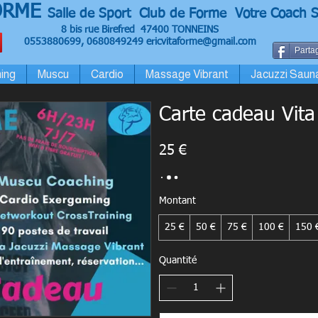
ORME
Salle de Sport Club de Forme Votre Coach S
8 bis rue Birefred 47400 TONNEINS
0553880699, 0680849249
ericvitaforme@gmail.com
Partag
ing
Muscu
Cardio
Massage Vibrant
Jacuzzi Saun
Carte cadeau Vit
25 €
Montant
25 €
50 €
75 €
100 €
150 
Quantité