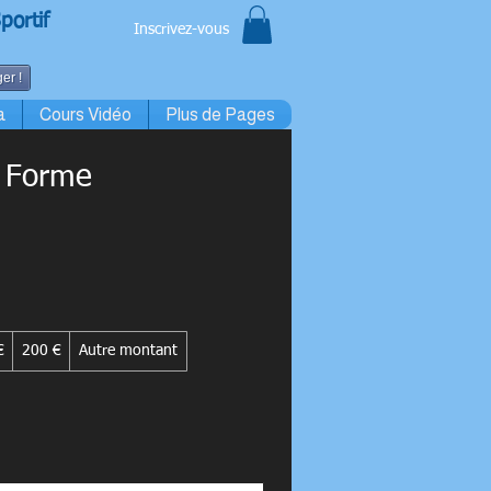
portif
Inscrivez-vous
er !
a
Cours Vidéo
Plus de Pages
a Forme
€
200 €
Autre montant