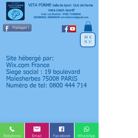
VITA FORME
Salle de Sport Club de Forme
Votre Coach Sportif
8 bis rue Birefred 47400 TONNEINS
0553880699
,
0680849249
ericvitaforme@gmail.com
Partager !
ME
NU
Site hébergé par:
Wix.com France
Siege social : 19 boulevard
Malesherbes 75008 PARIS
Numéro de tel: 0800 444 714
Téléphone
Email
Facebook
WhatsApp